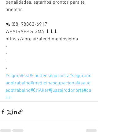
penalidades, estamos prontos para te 
orientar.
📲 (88) 98883-6917
WHATSAPP SIGMA ⬇⬇⬇
https://abre.ai/atendimentosigma
-
-
-
-
#sigma
#sst
#saudeeseguranca
#seguranc
adotrabalho
#medicinaocupacional
#saud
edotrabalho
#CriAker
#juazeirodonorte
#ca
riri