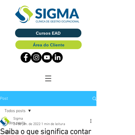
Cursos EAD
Área do Cliente
Post
Todos posts
Sigma
Todos posts
24 de jan. de 2022
1 min de leitura
Saiba o que significa contar
NR