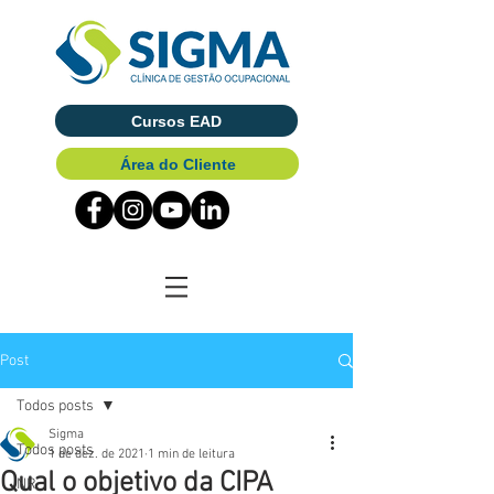
Cursos EAD
Área do Cliente
Post
Todos posts
Sigma
Todos posts
1 de dez. de 2021
1 min de leitura
Qual o objetivo da CIPA
NR